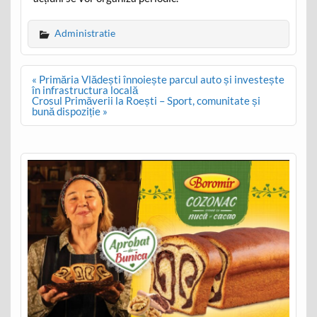
Administratie
Post
« Primăria Vlădești înnoiește parcul auto și investește
navigation
în infrastructura locală
Crosul Primăverii la Roești – Sport, comunitate și
bună dispoziție »