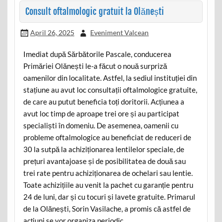
Consult oftalmologic gratuit la Olănești
April 26, 2025
Eveniment Valcean
Imediat după Sărbătorile Pascale, conducerea
Primăriei Olănești le-a făcut o nouă surpriză
oamenilor din localitate. Astfel, la sediul instituției din
stațiune au avut loc consultații oftalmologice gratuite,
de care au putut beneficia toți doritorii. Acțiunea a
avut loc timp de aproape trei ore și au participat
specialiști în domeniu. De asemenea, oamenii cu
probleme oftalmologice au beneficiat de reduceri de
30 la sutpă la achiziționarea lentilelor speciale, de
prețuri avantajoase și de posibilitatea de două sau
trei rate pentru achiziționarea de ochelari sau lentie.
Toate achizițiile au venit la pachet cu garanție pentru
24 de luni, dar și cu tocuri și lavete gratuite. Primarul
de la Olănești, Sorin Vasilache, a promis că astfel de
acțiuni se vor organiza periodic.