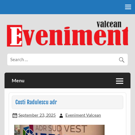
Skip
to
content
Eveniment Valcean
Menu
Costi Radulescu adr
September 23, 2025
Eveniment Valcean