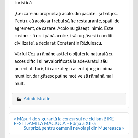
turistică.
„Cei care au proprietăți acolo, din păcate, își bat joc.
Pentru că acolo ar trebui să fie restaurante, spații de
agrement, de cazare. Acolo nu găsești nimic. Este
rușinos să urci până acolo și să nu găsești condiții
civilizate”, a declarat Constantin Rădulescu.
Vârful Cozia rămâne astfel o bijuterie naturală cu
acces dificil și nevalorificată la adevăratul său
potențial. Turiștii care aleg traseul ajung în inima
munților, dar găsesc puține motive să rămână mai
mult.
Administratie
Post
« Măsuri de siguranță la concursul de ciclism BIKE
navigation
FEST DAMILA MĂCIUCA – Ediția a XII-a
Surpriză pentru oamenii nevoiași din Muereasca »