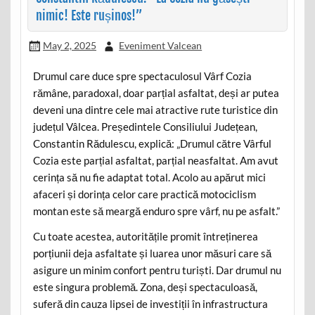
nimic! Este rușinos!”
May 2, 2025
Eveniment Valcean
Drumul care duce spre spectaculosul Vârf Cozia
rămâne, paradoxal, doar parțial asfaltat, deși ar putea
deveni una dintre cele mai atractive rute turistice din
județul Vâlcea. Președintele Consiliului Județean,
Constantin Rădulescu, explică: „Drumul către Vârful
Cozia este parțial asfaltat, parțial neasfaltat. Am avut
cerința să nu fie adaptat total. Acolo au apărut mici
afaceri și dorința celor care practică motociclism
montan este să meargă enduro spre vârf, nu pe asfalt.”
Cu toate acestea, autoritățile promit întreținerea
porțiunii deja asfaltate și luarea unor măsuri care să
asigure un minim confort pentru turiști. Dar drumul nu
este singura problemă. Zona, deși spectaculoasă,
suferă din cauza lipsei de investiții în infrastructura