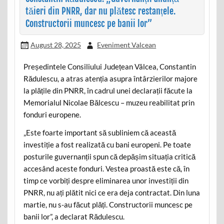
tăieri din PNRR, dar nu plătesc restanțele.
Constructorii muncesc pe banii lor”
August 28, 2025
Eveniment Valcean
Președintele Consiliului Județean Vâlcea, Constantin
Rădulescu, a atras atenția asupra întârzierilor majore
la plățile din PNRR, în cadrul unei declarații făcute la
Memorialul Nicolae Bălcescu – muzeu reabilitat prin
fonduri europene.
„Este foarte important să subliniem că această
investiție a fost realizată cu bani europeni. Pe toate
posturile guvernanții spun că depășim situația critică
accesând aceste fonduri. Vestea proastă este că, în
timp ce vorbiți despre eliminarea unor investiții din
PNRR, nu ați plătit nici ce era deja contractat. Din luna
martie, nu s-au făcut plăți. Constructorii muncesc pe
banii lor”, a declarat Rădulescu.