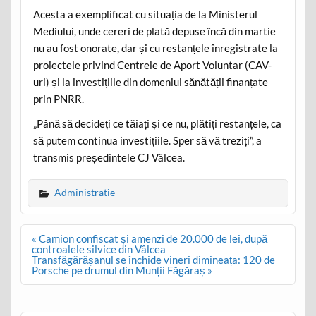
Acesta a exemplificat cu situația de la Ministerul
Mediului, unde cereri de plată depuse încă din martie
nu au fost onorate, dar și cu restanțele înregistrate la
proiectele privind Centrele de Aport Voluntar (CAV-
uri) și la investițiile din domeniul sănătății finanțate
prin PNRR.
„Până să decideți ce tăiați și ce nu, plătiți restanțele, ca
să putem continua investițiile. Sper să vă treziți”, a
transmis președintele CJ Vâlcea.
Administratie
Post
« Camion confiscat și amenzi de 20.000 de lei, după
navigation
controalele silvice din Vâlcea
Transfăgărășanul se închide vineri dimineața: 120 de
Porsche pe drumul din Munții Făgăraș »