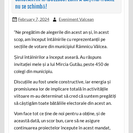
nu se schimbă!
February 7, 2024
Eveniment Valcean
“Ne pregătim de alegerile din acest an și, în acest
scop, am început întâlnirile cu reprezentanții pe
secțiile de votare din municipiul Râmnicu Vâlcea.
Șirul întâlnirilor a început aseară. Au răspuns
invitației mele și a lui Mircia Gutău, peste 450 de
colegi din municipiu.
Discuțiile au fost unele constructive, iar energia și
promisiunea lor de implicare totală în activitățile
viitoare m-au determinat să cred că suntem pregătiți
să câștigăm toate bătăliile electorale din acest an.
Vom face tot ce ține de noi pentru a obține, și de
această dată, un scor bun, care să ne asigure
continuarea proiectelor începute în acest mandat,