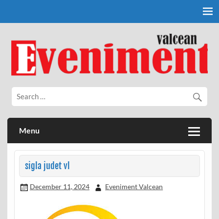
Skip
to
content
Eveniment Valcean
Menu
sigla judet vl
December 11, 2024
Eveniment Valcean