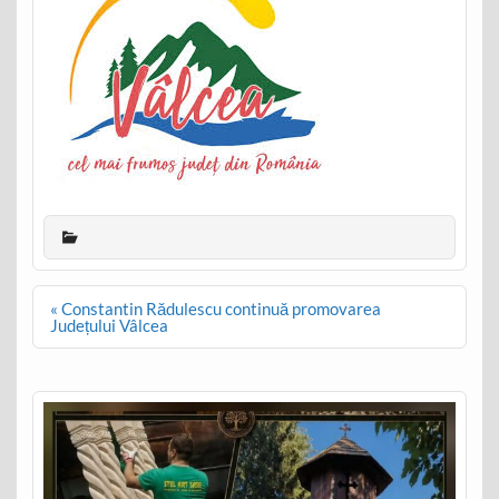
Post
« Constantin Rădulescu continuă promovarea
navigation
Județului Vâlcea