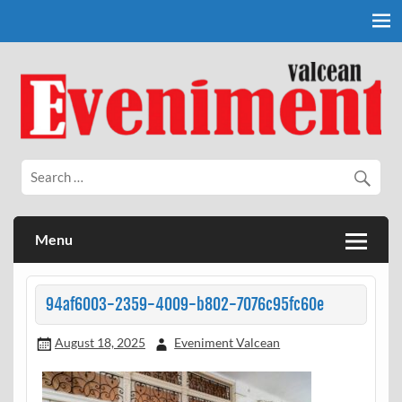
Skip
to
content
Eveniment Valcean
Menu
94af6003-2359-4009-b802-7076c95fc60e
August 18, 2025
Eveniment Valcean