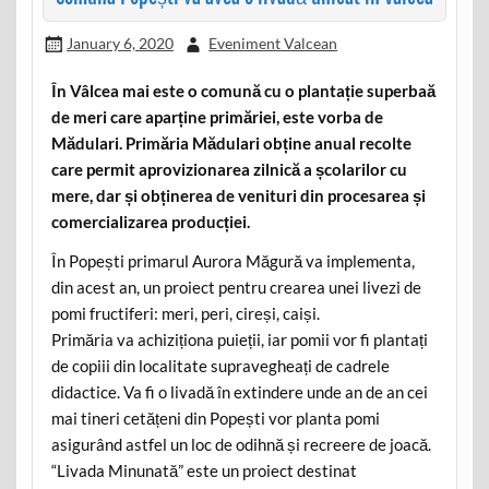
January 6, 2020
Eveniment Valcean
În Vâlcea mai este o comună cu o plantație superbaă
de meri care aparține primăriei, este vorba de
Mădulari. Primăria Mădulari obține anual recolte
care permit aprovizionarea zilnică a școlarilor cu
mere, dar și obținerea de venituri din procesarea și
comercializarea producției.
În Popești primarul Aurora Măgură va implementa,
din acest an, un proiect pentru crearea unei livezi de
pomi fructiferi: meri, peri, cireși, caiși.
Primăria va achiziționa puieții, iar pomii vor fi plantați
de copiii din localitate supravegheați de cadrele
didactice. Va fi o livadă în extindere unde an de an cei
mai tineri cetățeni din Popești vor planta pomi
asigurând astfel un loc de odihnă și recreere de joacă.
“Livada Minunată” este un proiect destinat