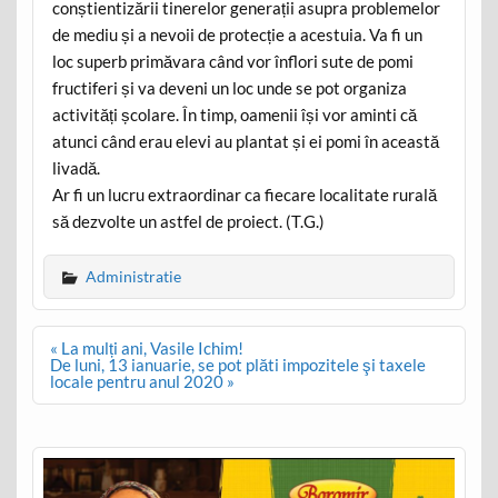
conștientizării tinerelor generații asupra problemelor
de mediu și a nevoii de protecție a acestuia. Va fi un
loc superb primăvara când vor înflori sute de pomi
fructiferi și va deveni un loc unde se pot organiza
activități școlare. În timp, oamenii își vor aminti că
atunci când erau elevi au plantat și ei pomi în această
livadă.
Ar fi un lucru extraordinar ca fiecare localitate rurală
să dezvolte un astfel de proiect. (T.G.)
Administratie
Post
« La mulți ani, Vasile Ichim!
navigation
De luni, 13 ianuarie, se pot plăti impozitele şi taxele
locale pentru anul 2020 »