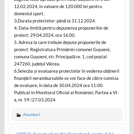
12.02.2024, în valoare de 120.000 lei pentru
domeniul sport.
3.Durata proiectelor: până la 31.12.2024.
4. Data-limită pentru depunerea propunerilor de
proiect: 29.04.2024, ora 16.00.
5. Adresa la care trebuie depuse propunerile de
proiect: Registratura Primăriei comunei Gușoeni,
comuna Gușoeni, str. Principală nr. 1, cod poștal
247260, județul Vâlcea.
6.Selecția și evaluarea proiectelor în vederea obținerii
finanțării nerambursabile se vor face de către comisia
de evaluare, în data de 30.04.2024 ora 11:00.
Publicat în Monitorul Oficial al României, Partea a VI-
a, nr. 59 /27.03.2024.
Anunturi
Post
« VIDEO: Aparatură medicală modernă, pentru SJU