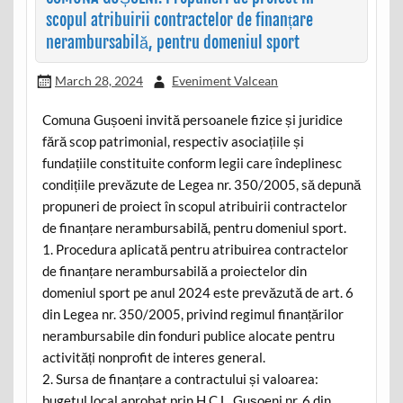
scopul atribuirii contractelor de finanțare
nerambursabilă, pentru domeniul sport
March 28, 2024
Eveniment Valcean
Comuna Gușoeni invită persoanele fizice și juridice
fără scop patrimonial, respectiv asociațiile și
fundațiile constituite conform legii care îndeplinesc
condițiile prevăzute de Legea nr. 350/2005, să depună
propuneri de proiect în scopul atribuirii contractelor
de finanțare nerambursabilă, pentru domeniul sport.
1. Procedura aplicată pentru atribuirea contractelor
de finanțare nerambursabilă a proiectelor din
domeniul sport pe anul 2024 este prevăzută de art. 6
din Legea nr. 350/2005, privind regimul finanțărilor
nerambursabile din fonduri publice alocate pentru
activități nonprofit de interes general.
2. Sursa de finanțare a contractului și valoarea:
bugetul local aprobat prin H.C.L. Gușoeni nr. 6 din