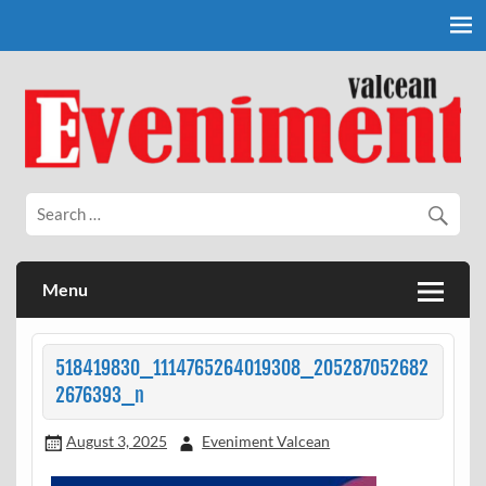
Skip
to
content
Eveniment Valcean
Menu
518419830_1114765264019308_205287052682
2676393_n
August 3, 2025
Eveniment Valcean