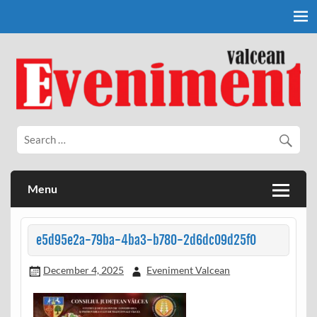
Skip
to
content
Eveniment Valcean
Menu
e5d95e2a-79ba-4ba3-b780-2d6dc09d25f0
December 4, 2025
Eveniment Valcean