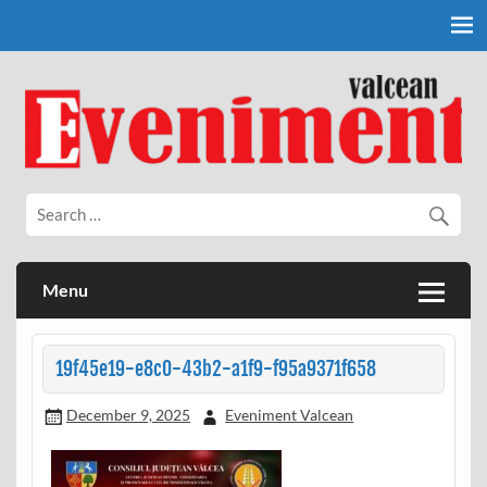
Skip
to
content
Eveniment Valcean
Menu
19f45e19-e8c0-43b2-a1f9-f95a9371f658
December 9, 2025
Eveniment Valcean