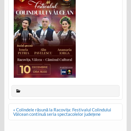
Post
« Colindele răsună la Racovița: Festivalul Colindului
navigation
Vâlcean continuă seria spectacolelor județene