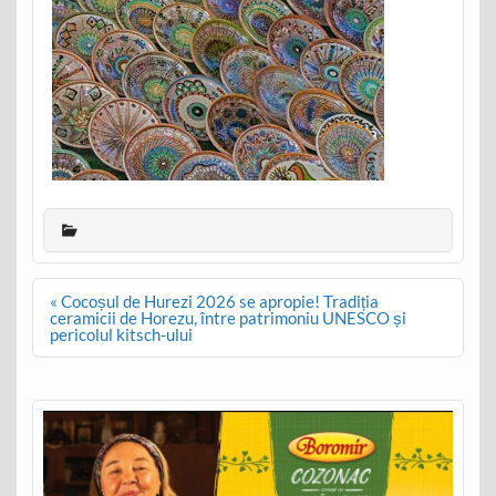
Post
« Cocoșul de Hurezi 2026 se apropie! Tradiția
navigation
ceramicii de Horezu, între patrimoniu UNESCO și
pericolul kitsch-ului