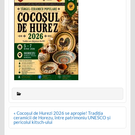
Post
« Cocoșul de Hurezi 2026 se apropie! Tradiția
navigation
ceramicii de Horezu, între patrimoniu UNESCO și
pericolul kitsch-ului