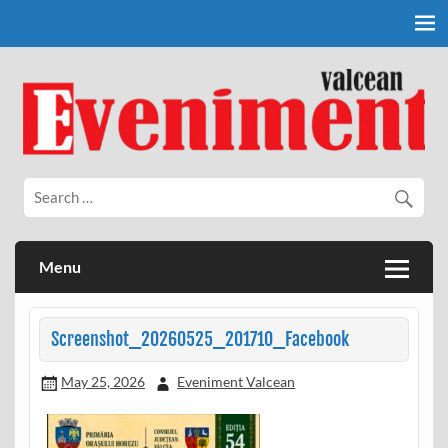
Skip
to
content
Eveniment Valcean
Menu
Screenshot_20260525_201710_Facebook
May 25, 2026
Eveniment Valcean