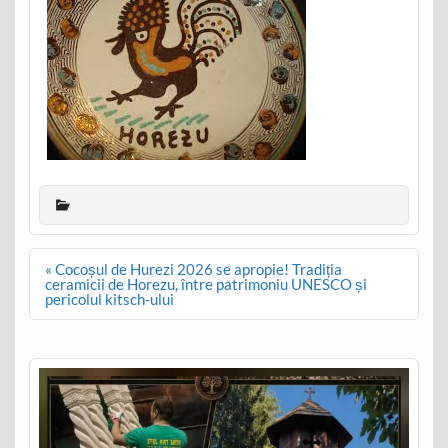
Post
« Cocoșul de Hurezi 2026 se apropie! Tradiția
navigation
ceramicii de Horezu, între patrimoniu UNESCO și
pericolul kitsch-ului