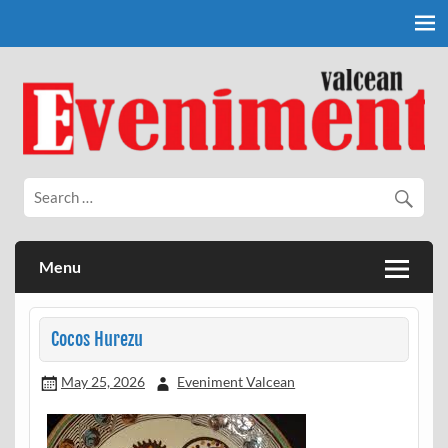
Skip
to
content
Eveniment Valcean
Menu
Cocos Hurezu
May 25, 2026
Eveniment Valcean