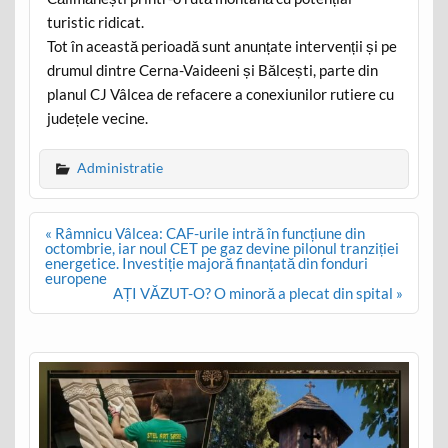
turistic ridicat.
Tot în această perioadă sunt anunțate intervenții și pe
drumul dintre Cerna-Vaideeni și Bălcești, parte din
planul CJ Vâlcea de refacere a conexiunilor rutiere cu
județele vecine.
Administratie
Post
« Râmnicu Vâlcea: CAF-urile intră în funcțiune din
navigation
octombrie, iar noul CET pe gaz devine pilonul tranziției
energetice. Investiție majoră finanțată din fonduri
europene
AȚI VĂZUT-O? O minoră a plecat din spital »