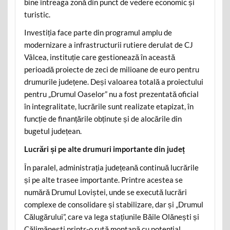
bine întreaga zonă din punct de vedere economic și
turistic.
Investiția face parte din programul amplu de
modernizare a infrastructurii rutiere derulat de CJ
Vâlcea, instituție care gestionează în această
perioadă proiecte de zeci de milioane de euro pentru
drumurile județene. Deși valoarea totală a proiectului
pentru „Drumul Oaselor” nu a fost prezentată oficial
în integralitate, lucrările sunt realizate etapizat, în
funcție de finanțările obținute și de alocările din
bugetul județean.
Lucrări și pe alte drumuri importante din județ
În paralel, administrația județeană continuă lucrările
și pe alte trasee importante. Printre acestea se
numără Drumul Loviștei, unde se execută lucrări
complexe de consolidare și stabilizare, dar și „Drumul
Călugărului”, care va lega stațiunile Băile Olănești și
Călimănești printr-o rută montană cu potențial