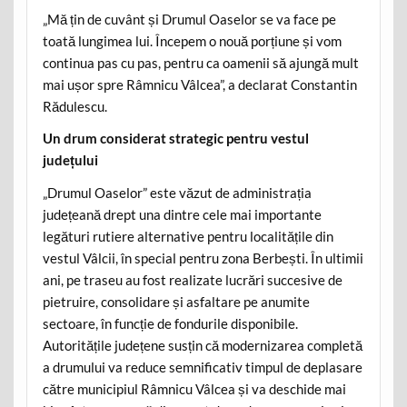
„Mă țin de cuvânt și Drumul Oaselor se va face pe
toată lungimea lui. Începem o nouă porțiune și vom
continua pas cu pas, pentru ca oamenii să ajungă mult
mai ușor spre Râmnicu Vâlcea”, a declarat Constantin
Rădulescu.
Un drum considerat strategic pentru vestul
județului
„Drumul Oaselor” este văzut de administrația
județeană drept una dintre cele mai importante
legături rutiere alternative pentru localitățile din
vestul Vâlcii, în special pentru zona Berbești. În ultimii
ani, pe traseu au fost realizate lucrări succesive de
pietruire, consolidare și asfaltare pe anumite
sectoare, în funcție de fondurile disponibile.
Autoritățile județene susțin că modernizarea completă
a drumului va reduce semnificativ timpul de deplasare
către municipiul Râmnicu Vâlcea și va deschide mai