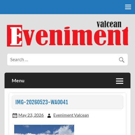
Skip
to
content
Eveniment Valcean
Menu
IMG-20260523-WA0041
May 23, 2026
Eveniment Valcean