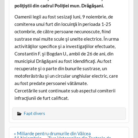
poliţiştii din cadrul Poliţiei mun. Drăgăşani.
Oamenii legii au fost sesizaţi luni, 9 noiembrie, de
comiterea unui furt din locuinţă în perioada 1-25
octombrie, de către persoane necunoscute, fiind
sustrase mai multe scule şi unelte electrice. În urma
activităţilor specifice şi a investigaţiilor efectuate,
Constantin F. şi Bogdan U., ambii de 26 de ani, din
municipiul Drăgăşani au fost idendificaţi. Au fost
recuperate şi o parte din bunurile sustrase, un
motoferăstrău şi un circular unghiular electric, care
au fost predate persoanei vătămate.
Cercetările sunt continuate sub aspectul comiterii
infracţiunii de furt calificat.
Fapt divers
Post
« Miliarde pentru drumurile din Vâlcea
navigation
11 Noiembrie – „Ziua Veteranilor din Teatrele de