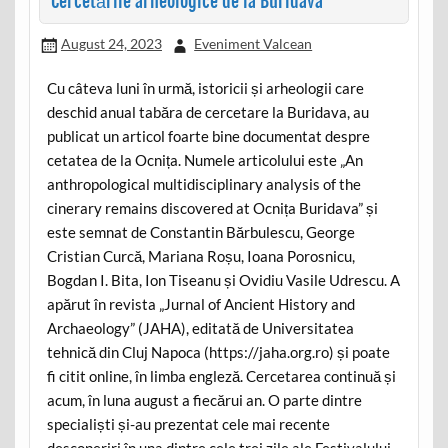
Cercetările arheologice de la Buridava
August 24, 2023
Eveniment Valcean
Cu câteva luni în urmă, istoricii și arheologii care
deschid anual tabăra de cercetare la Buridava, au
publicat un articol foarte bine documentat despre
cetatea de la Ocnița. Numele articolului este „An
anthropological multidisciplinary analysis of the
cinerary remains discovered at Ocnița Buridava” și
este semnat de Constantin Bărbulescu, George
Cristian Curcă, Mariana Roșu, Ioana Porosnicu,
Bogdan I. Bita, Ion Tiseanu și Ovidiu Vasile Udrescu. A
apărut în revista „Jurnal of Ancient History and
Archaeology” (JAHA), editată de Universitatea
tehnică din Cluj Napoca (https://jaha.org.ro) și poate
fi citit online, în limba engleză. Cercetarea continuă și
acum, în luna august a fiecărui an. O parte dintre
specialiști și-au prezentat cele mai recente
descoperiri în una dintre cele trei zile ale Festivalului