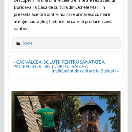
Buridava, la Casa de cultură din Ocnele Mari, în
prezența acelora dintre noi care urmăresc cu mare
atenție noutățile științifice pe care le produce acest
șantier.
Social
Post
« CAS VÂLCEA: SOLUŢII PENTRU SĂNĂTATEA
navigation
PACIENȚILOR DIN JUDEȚUL VÂLCEA
Învățământ de calitate la Budești »