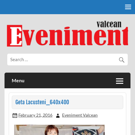
Skip
to
content
Eveniment Valcean
Menu
Geta Lacusteni_640x400
February 21, 2016
Eveniment Valcean