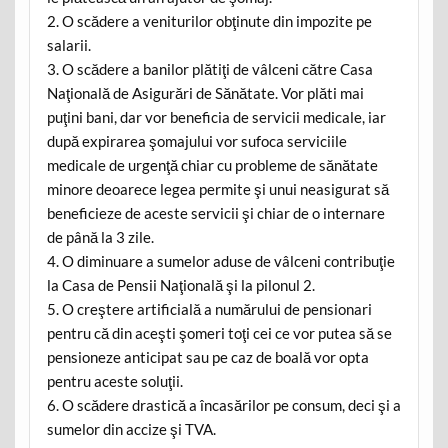
2. O scădere a veniturilor obţinute din impozite pe
salarii.
3. O scădere a banilor plătiţi de vâlceni către Casa
Naţională de Asigurări de Sănătate. Vor plăti mai
puţini bani, dar vor beneficia de servicii medicale, iar
după expirarea şomajului vor sufoca serviciile
medicale de urgenţă chiar cu probleme de sănătate
minore deoarece legea permite şi unui neasigurat să
beneficieze de aceste servicii şi chiar de o internare
de până la 3 zile.
4. O diminuare a sumelor aduse de vâlceni contribuţie
la Casa de Pensii Naţională şi la pilonul 2.
5. O creştere artificială a numărului de pensionari
pentru că din aceşti şomeri toţi cei ce vor putea să se
pensioneze anticipat sau pe caz de boală vor opta
pentru aceste soluţii.
6. O scădere drastică a încasărilor pe consum, deci şi a
sumelor din accize şi TVA.