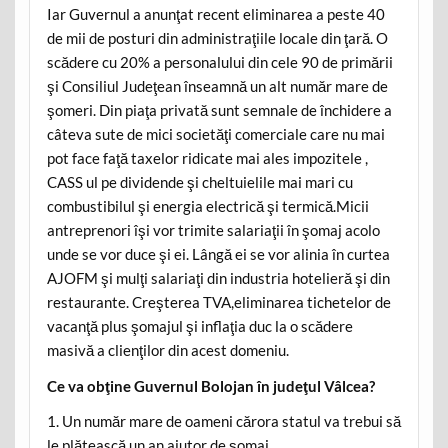
Iar Guvernul a anunţat recent eliminarea a peste 40
de mii de posturi din administraţiile locale din ţară. O
scădere cu 20% a personalului din cele 90 de primării
şi Consiliul Judeţean înseamnă un alt număr mare de
şomeri. Din piaţa privată sunt semnale de închidere a
câteva sute de mici societăţi comerciale care nu mai
pot face faţă taxelor ridicate mai ales impozitele ,
CASS ul pe dividende şi cheltuielile mai mari cu
combustibilul şi energia electrică şi termică.Micii
antreprenori îşi vor trimite salariaţii în şomaj acolo
unde se vor duce şi ei. Lângă ei se vor alinia în curtea
AJOFM şi mulţi salariaţi din industria hotelieră şi din
restaurante. Creşterea TVA,eliminarea tichetelor de
vacanţă plus şomajul şi inflaţia duc la o scădere
masivă a clienţilor din acest domeniu.
Ce va obţine Guvernul Bolojan în judeţul Vâlcea?
1. Un număr mare de oameni cărora statul va trebui să
le plătească un an ajutor de şomaj.