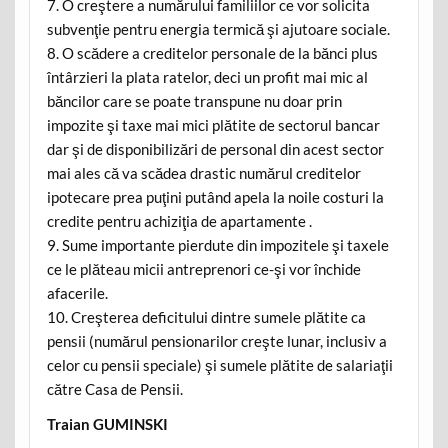
7. O creştere a numărului familiilor ce vor solicita
subvenţie pentru energia termică şi ajutoare sociale.
8. O scădere a creditelor personale de la bănci plus
întârzieri la plata ratelor, deci un profit mai mic al
băncilor care se poate transpune nu doar prin
impozite şi taxe mai mici plătite de sectorul bancar
dar şi de disponibilizări de personal din acest sector
mai ales că va scădea drastic numărul creditelor
ipotecare prea puţini putând apela la noile costuri la
credite pentru achiziţia de apartamente .
9. Sume importante pierdute din impozitele şi taxele
ce le plăteau micii antreprenori ce-şi vor închide
afacerile.
10. Creşterea deficitului dintre sumele plătite ca
pensii (numărul pensionarilor creşte lunar, inclusiv a
celor cu pensii speciale) şi sumele plătite de salariaţii
către Casa de Pensii.
Traian GUMINSKI