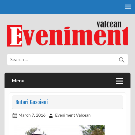
Skip
to
content
Eveniment Valcean
Menu
Butari Gusoieni
March 7, 2016
Eveniment Valcean