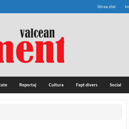
Stirea zilei
In
tate
Reportaj
Cultura
Fapt divers
Social