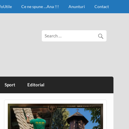
foUtile
Ce ne spune …Ana !!!
Anunturi
Contact
Sport
Editorial