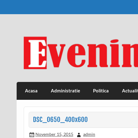
Skip
to
content
Eveniment Valcean
Acasa
Administratie
Politica
Actuali
DSC_0650_400x600
November 15, 2015
admin