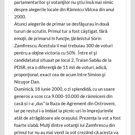
parlamentarilor şi votanţilor nu ştiu însă mai nimic
despre alegerile locale din Râmnicu Vâlcea din anul
2000.
Atunci alegerile de primar se desfăşurau în două
tururi de scrutin. Primul tur a fost câştigat, fără
emoţii, de primarul în funcţie, ţărănistul Sorin
Zamfirescu. Acestuia îi mai trebuiau 300 de voturi
pentru a obţine victoria cu 50% . Între el şi
candidatatul situaat pe locul 2, Traian Sabău de la
PDSR, era o diferenţă de 11 mii de voturi, adică,
proporţional, exact cea de acum între Simion şi
Nicuşor Dan.
Duminică, 18 iunie 2000, o zi splendidă, cu un soare
generos a scos cca 9.000-10.000 de râmniceni din
casă și i-a „dus” la Baza de Agrement din Ostroveni,
iar pe restul i-a îmbiat la picnic-uri în împrejurimile
atât de atrăgătoare ale orașului. Prezența la vot a fost
foarte slabă. Mulţi dintre votanţii lui Zamfirescu din
primul tur nu au mai venit la vot crezând că acesta va