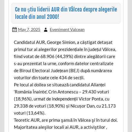
Ce nu ştiu liderii AUR din Vâlcea despre alegerile
locale din anul 2000!
May 7, 2025
Eveniment Valcean
Candidatul AUR, George Simion, a câștigat detașat
primul tur al alegerilor prezidențiale în județul Vâlcea,
fiind votat de 68.906 (44,39%) dintre alegătorii care
s-au prezentat la urne, conform datelor centralizate
de Biroul Electoral Județean (BEJ) după numărarea
voturilor din toate cele 434 de secții.
Pe locul al doilea se situează candidatul Alianței
‘România Înainte’, Crin Antonescu – 29.430 voturi
(18,96%), urmat de independenții Victor Ponta, cu
29.338 de voturi (18,90%) și Nicușor Dan, cu 21.173
voturi (13,64%).
Teoretic AUR, are prima şansă în Vâlcea şi în turul doi.
Majoritatea aleşilor locali ai AUR, a activiştilor ,