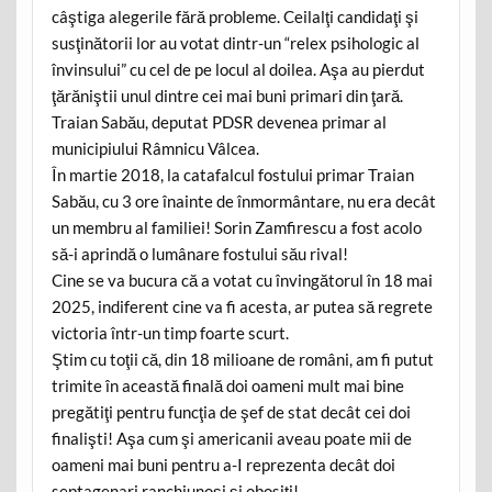
câştiga alegerile fără probleme. Ceilalţi candidaţi şi
susţinătorii lor au votat dintr-un “relex psihologic al
învinsului” cu cel de pe locul al doilea. Aşa au pierdut
ţărăniştii unul dintre cei mai buni primari din ţară.
Traian Sabău, deputat PDSR devenea primar al
municipiului Râmnicu Vâlcea.
În martie 2018, la catafalcul fostului primar Traian
Sabău, cu 3 ore înainte de înmormântare, nu era decât
un membru al familiei! Sorin Zamfirescu a fost acolo
să-i aprindă o lumânare fostului său rival!
Cine se va bucura că a votat cu învingătorul în 18 mai
2025, indiferent cine va fi acesta, ar putea să regrete
victoria într-un timp foarte scurt.
Ştim cu toţii că, din 18 milioane de români, am fi putut
trimite în această finală doi oameni mult mai bine
pregătiţi pentru funcţia de şef de stat decât cei doi
finalişti! Aşa cum şi americanii aveau poate mii de
oameni mai buni pentru a-I reprezenta decât doi
septagenari ranchiunoşi şi obosiţi!