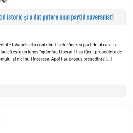
id istoric și a dat putere unui partid suveranist!
edinte Iohannis el a contribuit la decăderea partidului care l-a
au că este un leneș îngâmfat. Liberalii l-au făcut președinte de
smului și nici nu-l interesa. Apoi l-au propus președinte […]