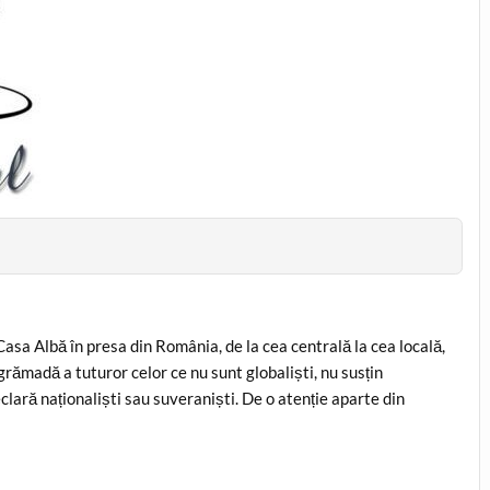
asa Albă în presa din România, de la cea centrală la cea locală,
 grămadă a tuturor celor ce nu sunt globaliști, nu susțin
eclară naționaliști sau suveraniști. De o atenție aparte din