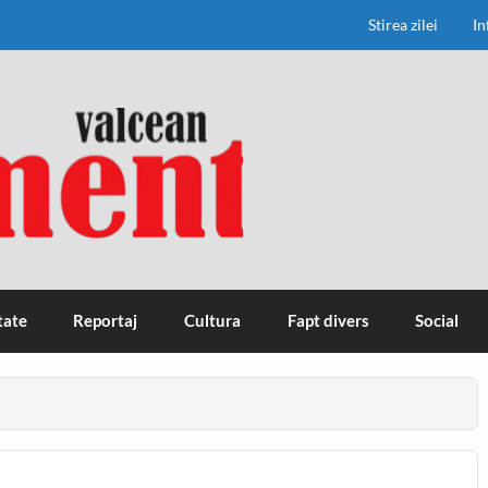
Stirea zilei
In
tate
Reportaj
Cultura
Fapt divers
Social