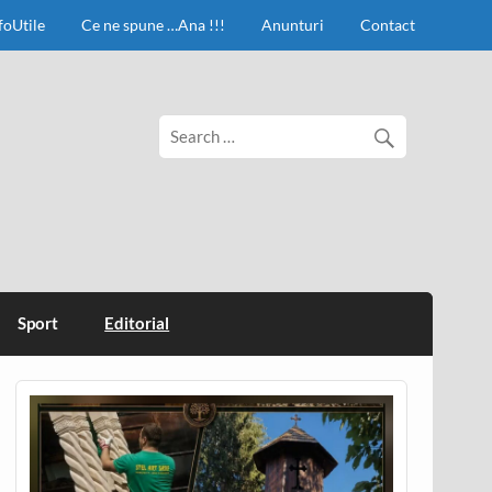
foUtile
Ce ne spune …Ana !!!
Anunturi
Contact
Sport
Editorial