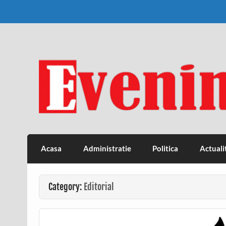
Skip
to
content
Eveniment Valcean
Acasa
Administratie
Politica
Actuali
Category:
Editorial