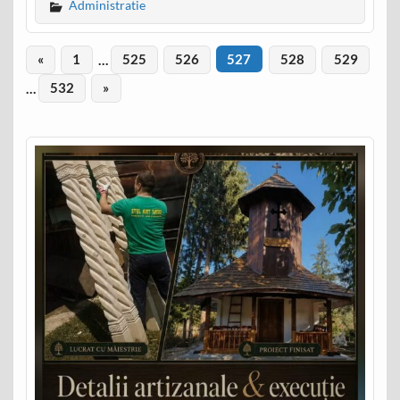
Administratie
«
1
…
525
526
527
528
529
…
532
»