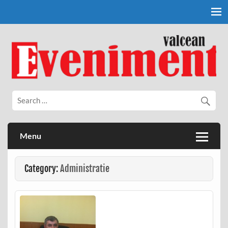
Skip
to
content
Eveniment Valcean
Menu
Category:
Administratie