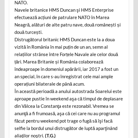
NATO.
Navele britanice HMS Duncan şi HMS Enterprise
efectuează acțiuni de patrulare NATO în Marea
Neagră, alături de alte patru nave, două românești și
două turcești.
Distrugătorul britanic HMS Duncan este la a doua
vizită în România în mai puțin de un an, semn al
relațiilor strânse între Forțele Navale ale celor două
țări. Marea Britanie și România colaborează
îndeaproape în domeniul apărării, iar 2017 a fost un
an special, în care s-au înregistrat cele mai ample
operațiuni bilaterale de până acum.
În această perioadă a anului autostrada Soarelui este
aproape pustie în weekend aşa că timpul de deplasare
din Vâlcea la Constanţa este rezonabil. Vremea se
anunţă a fi frumoasă, aşa că cei care nu au programul
făcut pentru weekend pot trage o fugă să îşi facă
selfie la bordul unui distrugător de luptă aparţinând
aliaţilor noştri.
(T.G.)