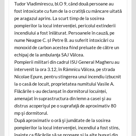
Tudor Vladimirescu, bl.O 9, când două persoane au
fost intoxicate cu fum de la o cratiță cu mâncare uitată
pe aragazul aprins. La scurt timp de la sosirea
pompierilor la locul intervenției, pericolul extinderii
incendiului a fost înlăturat. Persoanele în cauză, pe
nume Neagoe C. șI Petre B. au suferit intoxicări cu
monoxid de carbon acestea fiind preluate de către un
echipaj de la ambulanţa SAJ Vâlcea.
Pompierii militari din cadrul ISU General Magheru au
intervenit la ora 3.12, în Râmnicu Vâlcea, pe strada
Nicolae Epure, pentru stingerea unui incendiu izbucnit
la o casă de locuit, proprietatea numitului Vasile A.
Flăcările s-au declanșat în dormitorul locuinței,
amenajat în suprastructura din lemn a casei şi au
distrus acoperişul pe o suprafaţă de aproximativ 80
mp şi dormitorul.
După aproximativ o oră şi jumătate de la sosirea
pompierilor la locul intervenţiei, incendiul a fost stins,
înainte ca flăcările să se propage şi la alte bunuri din