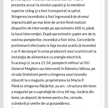
prezenta arsuri la nivelul capului şi la membrul
superior stâng şi a fost transportat la spital.
Stingerea incendiului a fost îngreunată de drumul
impracticabil pe mai bine de un km fiind realizat
dispozitiv de intervenţie pe aproximativ 600 m. până
la locul intervenţiei. După aproximativ şapte ore de la
sosirea pompierilor, incendiul a fost stins. Cercetările
preliminarii efectuate la faţa locului arată că incendiul
s-ar fi declanşat în urma producerii unui scurtcircuit la
instalaţia de alimentare cu energie electrică.
În aceiaşi zi, la ora 21:34, pompierii militari ai ISU
General Magheru au intervenit în Râmnicu Vâlcea, pe
strada Stolniceni pentru stingerea unui incendiu
izbucnit la o magazie, proprietatea lui Maria P.
Până la stingerea flăcărilor, au ars : structura din lemn
a magaziei pe o suprafaţă de circa 60 mp., tocăria din
lemn, un depozit de lemne pentru foc, cereale,
scândură şi unelte de uz gospodăresc.