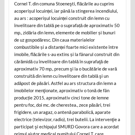
Cornel T. din comuna Stoeneşti, flăcările au cuprins
acoperișul locuinței, iar până la stingerea incendiului,
au ars : acoperișul locuinței construit din lemn cu
învelitoare din tablă pe o suprafață de aproximativ 50
mp., zidăria din lemn, elemente de mobilier și bunuri
de uz gospodăresc. Din caua materialelor
combustibile și a distanței foarte mici existente între
imobile, flăcările s-au extins și la fânarul construit din
cărămidă cu învelitoare din tablă în suprafaţă de
aproximativ 70 mp., precum şi la o bucătărie de vară
construită din lemn cu învelitoare din tablă şi un
adăpost de păsări. Astfel au ars structura din lemn a
imobilelor menţionate, aproximativ o tonă de fân
producție 2015, aproximativ cinci tone de lemne
pentru foc, doi mc. de cherestea., zece păsări, trei
frigidere, un aragaz, o antenă parabolică, aparate
electrice (televizor, radio), trei butelii. La intervenţie a
participat şi echipajul SMURD Govora care a acordat
primul ajutor medical numitului Cornel T. care