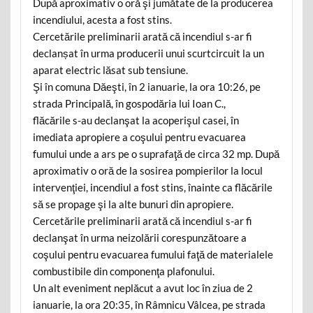
După aproximativ o oră şi jumătate de la producerea
incendiului, acesta a fost stins.
Cercetările preliminarii arată că incendiul s-ar fi
declanșat în urma producerii unui scurtcircuit la un
aparat electric lăsat sub tensiune.
Şi în comuna Dăeşti, în 2 ianuarie, la ora 10:26, pe
strada Principală, în gospodăria lui Ioan C.,
flăcările s-au declanşat la acoperişul casei, în
imediata apropiere a coşului pentru evacuarea
fumului unde a ars pe o suprafaţă de circa 32 mp. După
aproximativ o oră de la sosirea pompierilor la locul
intervenţiei, incendiul a fost stins, înainte ca flăcările
să se propage şi la alte bunuri din apropiere.
Cercetările preliminarii arată că incendiul s-ar fi
declanşat în urma neizolării corespunzătoare a
coşului pentru evacuarea fumului faţă de materialele
combustibile din componenţa plafonului.
Un alt eveniment neplăcut a avut loc în ziua de 2
ianuarie, la ora 20:35, în Râmnicu Vâlcea, pe strada