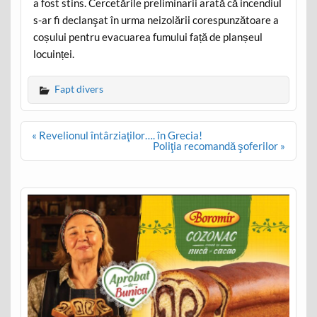
a fost stins. Cercetările preliminarii arată că incendiul
s-ar fi declanşat în urma neizolării corespunzătoare a
coșului pentru evacuarea fumului față de planșeul
locuinței.
Fapt divers
Post
« Revelionul întârziaţilor…. în Grecia!
navigation
Poliţia recomandă şoferilor »