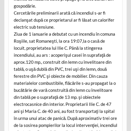
gospodărie.
Cercetările preliminarii arată că incendiul s-ar fi
declanşat după ce proprietarul ar fi lăsat un calorifer
electric sub tensiune.
Ziua de 1 ianuarie a debutat cu un incendiu în comuna
Roşiile, sat Romaneşti, la ora 19:07,la o casă de
locuit, proprietatea lui Ilie C. Până la stingerea
incendiului, au ars : acoperişul casei în suprafaţă de
aprox.120 mp., construit din lemn cu învelitoare din
tablă, o uşă dublă din PVC, trei uşi din lemn, două
ferestre din PVC şi obiecte de mobilier. Din cauza
materialelor combustibile, flăcările s-au propagat la o
bucătărie de vară construită din lemn cu învelitoare
din tablă pe o suprafaţă de 13 mp. şi obiectele
electrocasnice din interior. Proprietarii Ilie C. de 47
ani şi Maria C. de 40 ani, au fost transportaţi la spital
în urma unui atac de panică. După aproximativ trei ore
de la sosirea pompierilor la locul intervenţiei, incendiul