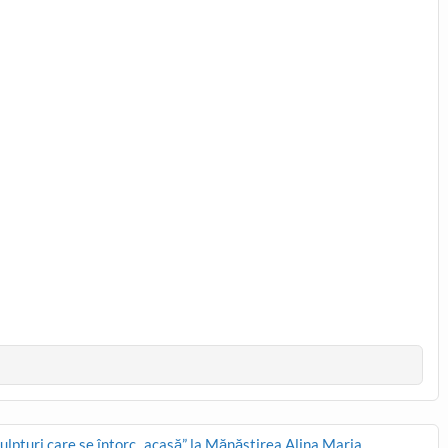
culpturi care se întorc „acasă” la Mănăstirea Alina Maria