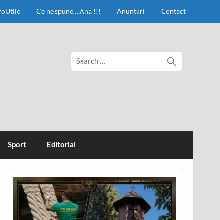
foUtile
Ce ne spune …Ana !!!
Anunturi
Contact
Sport
Editorial