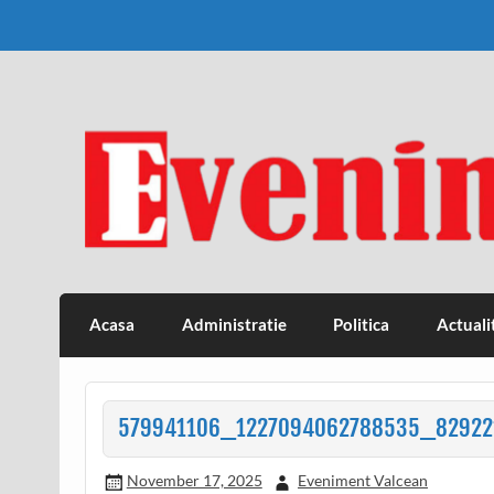
Skip
to
content
Eveniment Valcean
Acasa
Administratie
Politica
Actuali
579941106_1227094062788535_82922
November 17, 2025
Eveniment Valcean