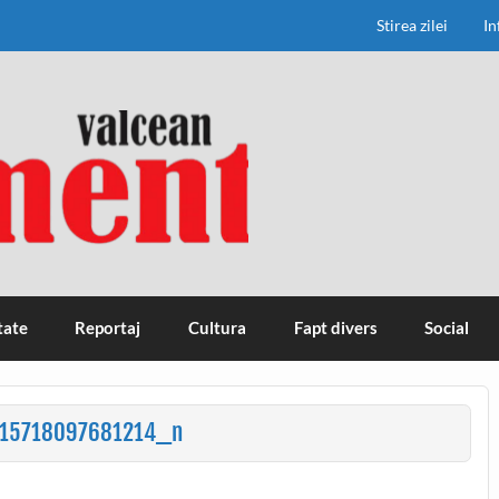
Stirea zilei
In
tate
Reportaj
Cultura
Fapt divers
Social
15718097681214_n