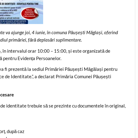
ate va ajunge joi, 4 iunie, în comuna Păușești Măglași, oferind
sediul primăriei, fără deplasări suplimentare.
în intervalul orar 10:00 – 15:00, și este organizată de
lă pentru Evidența Persoanelor.
va fi prezentă la sediul Primăriei Păușești Măgălași pentru
ice de Identitate.”, a declarat Primăria Comunei Păușești
ecesare
 de identitate trebuie să se prezinte cu documentele în original,
orț, după caz