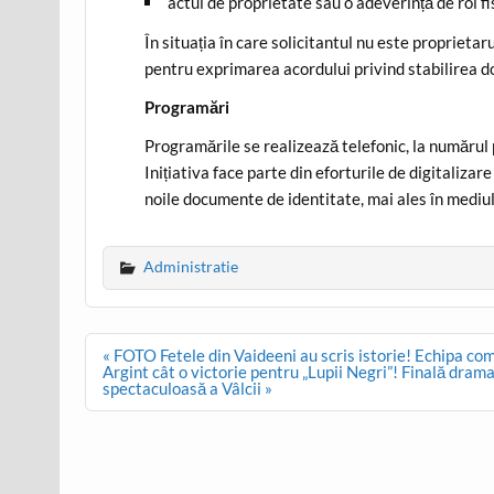
actul de proprietate sau o adeverință de rol fi
În situația în care solicitantul nu este proprieta
pentru exprimarea acordului privind stabilirea do
Programări
Programările se realizează telefonic, la numărul 
Inițiativa face parte din eforturile de digitalizare 
noile documente de identitate, mai ales în mediul
Administratie
Post
« FOTO Fetele din Vaideeni au scris istorie! Echipa comu
navigation
Argint cât o victorie pentru „Lupii Negri”! Finală drama
spectaculoasă a Vâlcii »