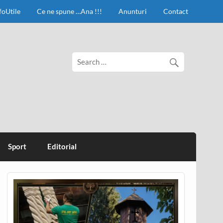
foUtile
Ce ne spune …Ana !!!
Anunturi
Contact
Sport
Editorial