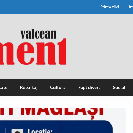
Stirea zilei
In
tate
Reportaj
Cultura
Fapt divers
Social