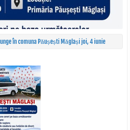
ajunge în comuna Păușești Măglași joi, 4 iunie