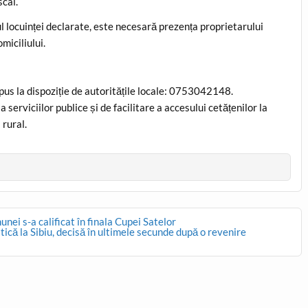
scal.
rul locuinței declarate, este necesară prezența proprietarului
miciliului.
pus la dispoziție de autoritățile locale: 0753042148.
a serviciilor publice și de facilitare a accesului cetățenilor la
 rural.
nei s-a calificat în finala Cupei Satelor
tică la Sibiu, decisă în ultimele secunde după o revenire