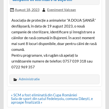
August 18, 2023
Eveniment Valcean
Asociația de protecție a animalelor “A DOUA ȘANSĂ”
desfășoară, în data de 19 august 2023, o nouă
campanie de sterilizare, identificare și înregistrare a
câinilor de rasă comună în Bujoreni. În acest moment
mai sunt 8 locuri disponibile, doar pentru câini de rasă
comună.
Pentru programare, vă rugăm să apelați la
următoarele numere de telefon: 0757 039 318 sau
0722 969 357
Administratie
Post
« SCM a fost eliminată din Cupa României
navigation
Sala de sport din satul Fedeleșoiu, comuna Dăești, e
aproape finalizată »