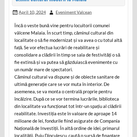
April 10, 2024
Eveniment Valcean
Încă o veste bună vine pentru locuitorii comunei
vâlcene Malaia. În scurt timp, căminul cultural din
localitate o să fie modernizat și va avea o cu totul altă
față. Se vor efectua lucrări de reabilitare și
consolidare a clădirii în timp se sala de festivități o să
fie extinsă și va putea să găzduiască evenimente cu
un număr mare de spectatori.
Căminul cultural va dispune și de obiecte sanitare de
ultimă generație care se vor muta în interior. De
asemenea, se va monta o centrală proprie pentru
încălzire. După ce se vor termina lucrările, biblioteca
din localitate va funcționat tot într-un spațiu al clădirii
reabilitate. Investiția este în valoare de aproape 14
milioane de lei, fondurile fiind asigurate de Compania
Națională de Investiții. În altă ordine de idei, primarul
localității, Puiu Dinculescu, caută o sursă de finanțare