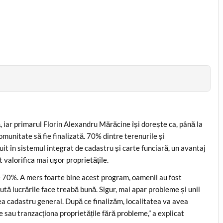
 iar primarul Florin Alexandru Mărăcine își dorește ca, până la
omunitate să fie finalizată. 70% dintre terenurile și
tuit în sistemul integrat de cadastru și carte funciară, un avantaj
 valorifica mai ușor proprietățile.
de 70%. A mers foarte bine acest program, oamenii au fost
cută lucrările face treabă bună. Sigur, mai apar probleme și unii
ea cadastru general. După ce finalizăm, localitatea va avea
le sau tranzacționa proprietățile fără probleme,” a explicat