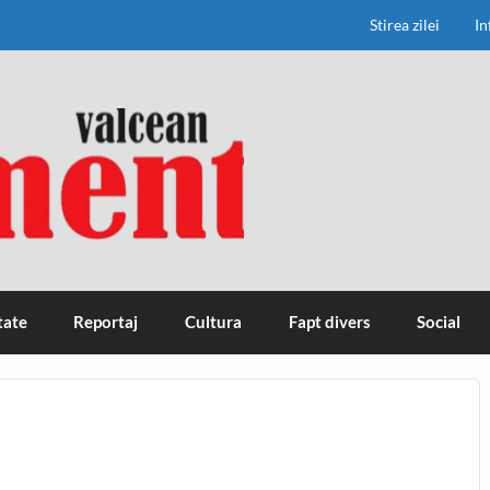
Stirea zilei
In
tate
Reportaj
Cultura
Fapt divers
Social