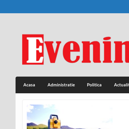
Skip
to
content
Eveniment Valcean
Acasa
Administratie
Politica
Actuali