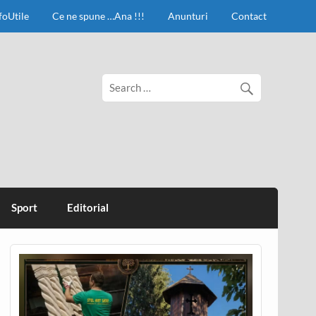
foUtile
Ce ne spune …Ana !!!
Anunturi
Contact
Sport
Editorial