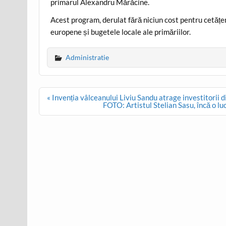
primarul Alexandru Mărăcine.
Acest program, derulat fără niciun cost pentru cetățeni
europene și bugetele locale ale primăriilor.
Administratie
Post
« Invenția vâlceanului Liviu Sandu atrage investitorii d
navigation
FOTO: Artistul Stelian Sasu, încă o lu