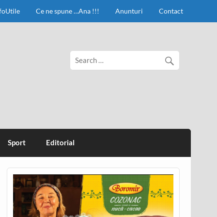
foUtile
Ce ne spune …Ana !!!
Anunturi
Contact
Sport
Editorial