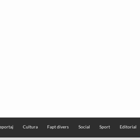
eportaj
Cultura
Fapt divers
Social
Sport
Editorial