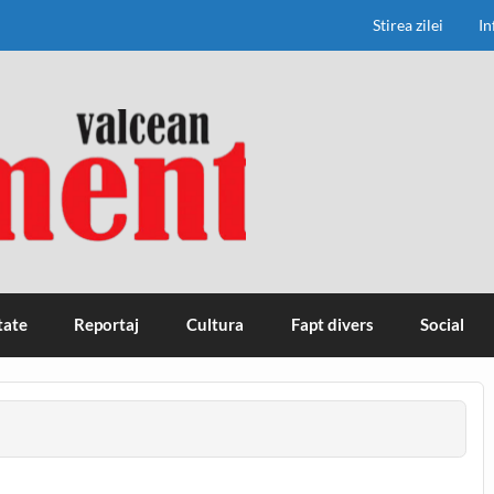
Stirea zilei
In
tate
Reportaj
Cultura
Fapt divers
Social