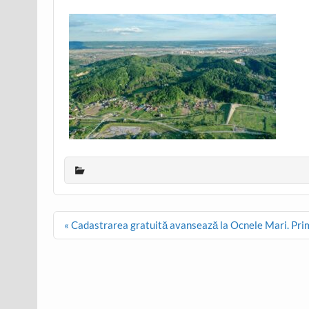
Post
« Cadastrarea gratuită avansează la Ocnele Mari. Primel
navigation