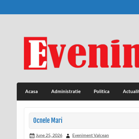
Skip
to
content
Eveniment Valcean
Acasa
Administratie
Politica
Actuali
Ocnele Mari
June 25, 2026
Eveniment Valcean