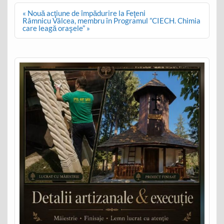
Post
« Nouă acţiune de împădurire la Feţeni
navigation
Râmnicu Vâlcea, membru în Programul ”CIECH. Chimia
care leagă oraşele” »