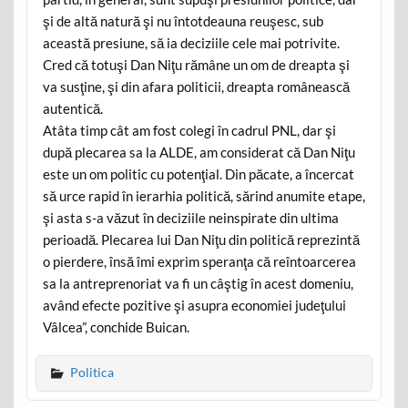
şi de altă natură şi nu întotdeauna reuşesc, sub
această presiune, să ia deciziile cele mai potrivite.
Cred că totuşi Dan Niţu rămâne un om de dreapta şi
va susţine, şi din afara politicii, dreapta românească
autentică.
Atâta timp cât am fost colegi în cadrul PNL, dar şi
după plecarea sa la ALDE, am considerat că Dan Niţu
este un om politic cu potenţial. Din păcate, a încercat
să urce rapid în ierarhia politică, sărind anumite etape,
şi asta s-a văzut în deciziile neinspirate din ultima
perioadă. Plecarea lui Dan Niţu din politică reprezintă
o pierdere, însă îmi exprim speranţa că reîntoarcerea
sa la antreprenoriat va fi un câştig în acest domeniu,
având efecte pozitive şi asupra economiei judeţului
Vâlcea”, conchide Buican.
Politica