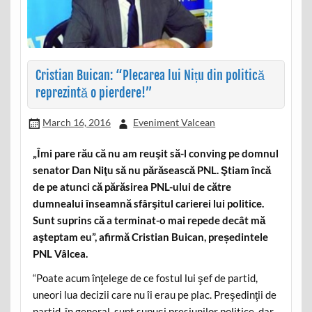
Cristian Buican: “Plecarea lui Nițu din politică
reprezintă o pierdere!”
March 16, 2016
Eveniment Valcean
„Îmi pare rău că nu am reuşit să-l conving pe domnul
senator Dan Niţu să nu părăsească PNL. Ştiam încă
de pe atunci că părăsirea PNL-ului de către
dumnealui înseamnă sfârşitul carierei lui politice.
Sunt suprins că a terminat-o mai repede decât mă
aşteptam eu”, afirmă Cristian Buican, președintele
PNL Vâlcea.
“Poate acum înţelege de ce fostul lui şef de partid,
uneori lua decizii care nu îi erau pe plac. Preşedinţii de
partid, în general, sunt supuşi presiunilor politice, dar