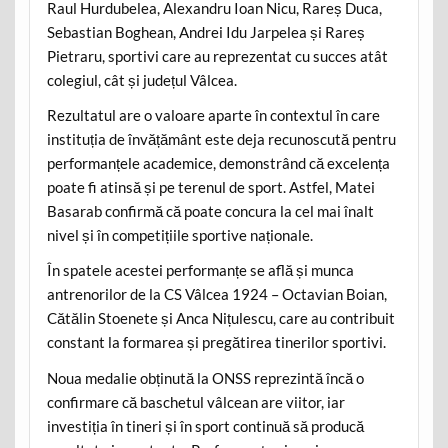
Raul Hurdubelea, Alexandru Ioan Nicu, Rareș Duca,
Sebastian Boghean, Andrei Idu Jarpelea și Rareș
Pietraru, sportivi care au reprezentat cu succes atât
colegiul, cât și județul Vâlcea.
Rezultatul are o valoare aparte în contextul în care
instituția de învățământ este deja recunoscută pentru
performanțele academice, demonstrând că excelența
poate fi atinsă și pe terenul de sport. Astfel, Matei
Basarab confirmă că poate concura la cel mai înalt
nivel și în competițiile sportive naționale.
În spatele acestei performanțe se află și munca
antrenorilor de la CS Vâlcea 1924 – Octavian Boian,
Cătălin Stoenete și Anca Nițulescu, care au contribuit
constant la formarea și pregătirea tinerilor sportivi.
Noua medalie obținută la ONSS reprezintă încă o
confirmare că baschetul vâlcean are viitor, iar
investiția în tineri și în sport continuă să producă