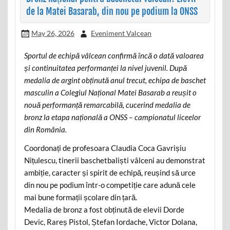
de la Matei Basarab, din nou pe podium la ONSS
May 26, 2026
Eveniment Valcean
Sportul de echipă vâlcean confirmă încă o dată valoarea
și continuitatea performanței la nivel juvenil. După
medalia de argint obținută anul trecut, echipa de baschet
masculin a Colegiul Național Matei Basarab a reușit o
nouă performanță remarcabilă, cucerind medalia de
bronz la etapa națională a ONSS – campionatul liceelor
din România.
Coordonați de profesoara Claudia Coca Gavrișiu
Nițulescu, tinerii baschetbaliști vâlceni au demonstrat
ambiție, caracter și spirit de echipă, reușind să urce
din nou pe podium într-o competiție care adună cele
mai bune formații școlare din țară.
Medalia de bronz a fost obținută de elevii Dorde
Devic, Rareș Pistol, Ștefan Iordache, Victor Dolana,