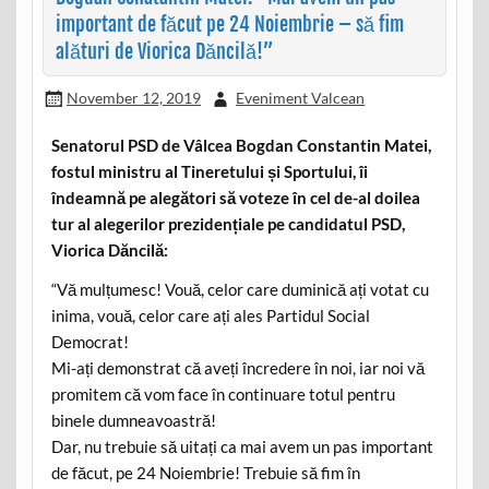
important de făcut pe 24 Noiembrie – să fim
alături de Viorica Dăncilă!”
November 12, 2019
Eveniment Valcean
Senatorul PSD de Vâlcea Bogdan Constantin Matei,
fostul ministru al Tineretului și Sportului, îi
îndeamnă pe alegători să voteze în cel de-al doilea
tur al alegerilor prezidențiale pe candidatul PSD,
Viorica Dăncilă:
“Vă mulțumesc! Vouă, celor care duminică ați votat cu
inima, vouă, celor care ați ales Partidul Social
Democrat!
Mi-ați demonstrat că aveți încredere în noi, iar noi vă
promitem că vom face în continuare totul pentru
binele dumneavoastră!
Dar, nu trebuie să uitați ca mai avem un pas important
de făcut, pe 24 Noiembrie! Trebuie să fim în