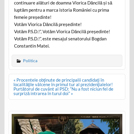
continuare alături de doamna Viorica Dăncilă și să
luptăm pentru a marca istoria României cu prima
femeie președinte!
Votăm Viorica Dăncilă președinte!
Votăm P.S.D.!”, Votăm Viorica Dăncilă președinte!
Votăm P.S.D.!”, este mesajul senatorului Bogdan
Constantin Matei.
Politica
Post
« Procentele obţinute de principalii candidaţi în
navigation
localităţile vâlcene în primul tur al prezidenţialelor!
Purtătorul de cuvânt al PSD: “Nu a fost niciun fel de
surpriză intrarea în turul doi” »