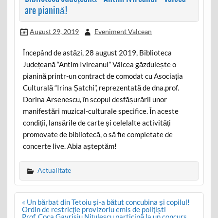
are pianină!
August 29, 2019
Eveniment Valcean
Începând de astăzi, 28 august 2019, Biblioteca
Județeană “Antim Ivireanul” Vâlcea găzduiește o
pianină printr-un contract de comodat cu Asociația
Culturală “Irina Șatchi”, reprezentată de dna.prof.
Dorina Arsenescu, în scopul desfășurării unor
manifestări muzical-culturale specifice. În aceste
condiții, lansările de carte și celelalte activități
promovate de bibliotecă, o să fie completate de
concerte live. Abia așteptăm!
Actualitate
Post
« Un bărbat din Tetoiu și-a bătut concubina și copilul!
navigation
Ordin de restricţie provizoriu emis de poliţişti
Prof. Coca Gavrisiu Nițulescu participă la un concurs