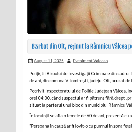
Bărbat din Olt, reținut la Râmnicu Vâlcea pe
August 11, 2025
Eveniment Valcean
Polițiștii Biroului de Investigații Criminale din cadru
de ani, din comuna Vitomirești, județul Olt, acuzat de l
Potrivit Inspectoratului de Poliție Județean Vâlcea, inc
orei 04:30, când suspectul ar fi pătruns fără drept „
situat la parterul unui bloc din municipiul Râmnicu Vâl
În locuință se afla o femeie de 60 de ani, prezentă cu 
“Persoana în cauză ar fi lovit-o cu pumnul în zona feței,