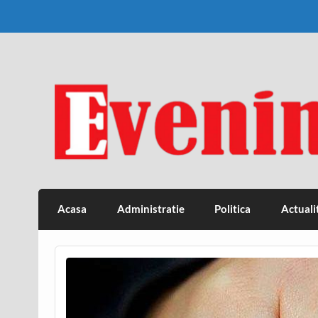
Skip
to
content
Eveniment Valcean
Acasa
Administratie
Politica
Actuali