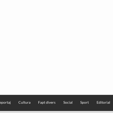
eportaj
Cultura
Fapt divers
Social
Sport
Editorial