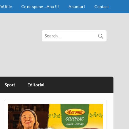
foUtile
Ce ne spune …Ana !!!
Anunturi
Contact
Sport
Editorial