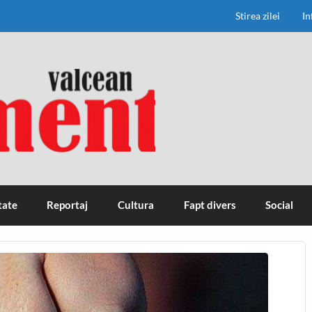
Stirea zilei
In
tate
Reportaj
Cultura
Fapt divers
Social