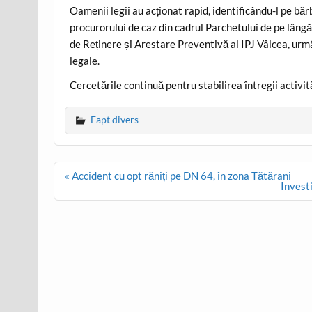
Oamenii legii au acționat rapid, identificându-l pe bă
procurorului de caz din cadrul Parchetului de pe lâng
de Reținere și Arestare Preventivă al IPJ Vâlcea, urm
legale.
Cercetările continuă pentru stabilirea întregii activită
Fapt divers
Post
« Accident cu opt răniți pe DN 64, în zona Tătărani
navigation
Invest