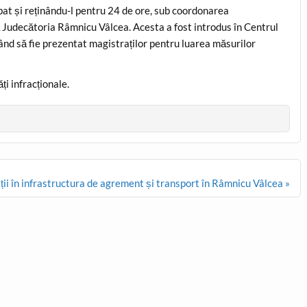
rbat și reținându-l pentru 24 de ore, sub coordonarea
ă Judecătoria Râmnicu Vâlcea. Acesta a fost introdus în Centrul
ând să fie prezentat magistraților pentru luarea măsurilor
ți infracționale.
iții în infrastructura de agrement și transport în Râmnicu Vâlcea »