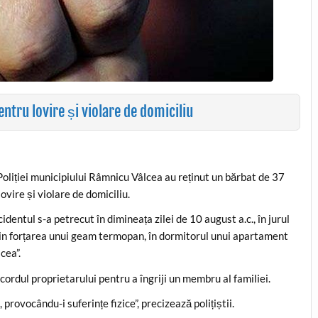
ntru lovire și violare de domiciliu
l Poliției municipiului Râmnicu Vâlcea au reținut un bărbat de 37
ovire și violare de domiciliu.
identul s-a petrecut în dimineața zilei de 10 august a.c., în jurul
prin forțarea unui geam termopan, în dormitorul unui apartament
cea”.
acordul proprietarului pentru a îngriji un membru al familiei.
 provocându-i suferințe fizice”, precizează polițiștii.