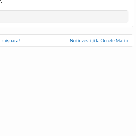
.
Cernișoara!
Noi investiții la Ocnele Mari »