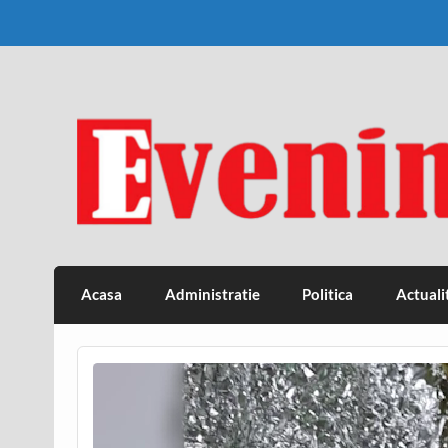
Skip
to
content
Eveniment Valcean
Acasa
Administratie
Politica
Actuali