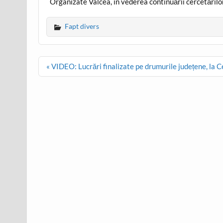
Organizate Vâlcea, în vederea continuării cercetărilor
Fapt divers
Post
« VIDEO: Lucrări finalizate pe drumurile județene, la 
navigation