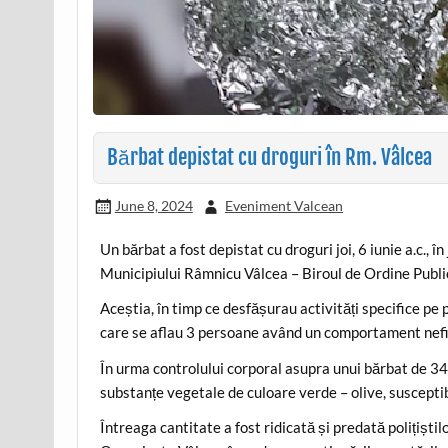
Bărbat depistat cu droguri în Rm. Vâlcea
June 8, 2024
Eveniment Valcean
Un bărbat a fost depistat cu droguri joi, 6 iunie a.c., în 
Municipiului Râmnicu Vâlcea – Biroul de Ordine Publi
Aceștia, în timp ce desfășurau activități specifice pe 
care se aflau 3 persoane având un comportament nefi
În urma controlului corporal asupra unui bărbat de 34
substanțe vegetale de culoare verde – olive, susceptibi
Întreaga cantitate a fost ridicată și predată polițiști