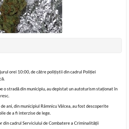
jurul orei 10:00, de către polițiștii din cadrul Poliției
că.
pe o stradă din municipiu, au depistat un autoturism staționat în
resc.
 de ani, din municipiul Râmnicu Vâlcea, au fost descoperite
le de a fi interzise de lege.
lor din cadrul Serviciului de Combatere a Criminalității