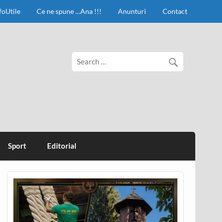
foUtile
Ce ne spune …Ana !!!
Anunturi
Contact
Sport
Editorial