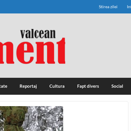
Stirea zilei
In
tate
Reportaj
Cultura
Fapt divers
Social