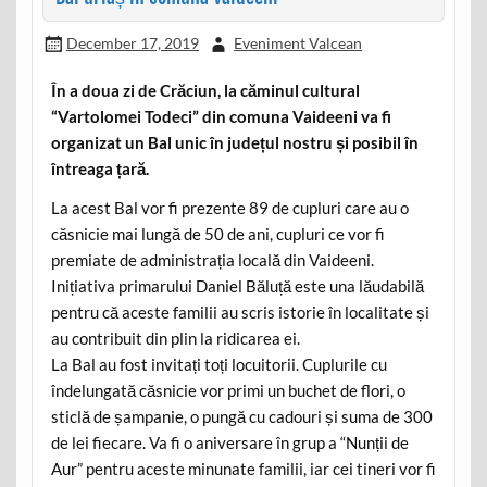
December 17, 2019
Eveniment Valcean
În a doua zi de Crăciun, la căminul cultural
“Vartolomei Todeci” din comuna Vaideeni va fi
organizat un Bal unic în județul nostru și posibil în
întreaga țară.
La acest Bal vor fi prezente 89 de cupluri care au o
căsnicie mai lungă de 50 de ani, cupluri ce vor fi
premiate de administrația locală din Vaideeni.
Inițiativa primarului Daniel Băluță este una lăudabilă
pentru că aceste familii au scris istorie în localitate și
au contribuit din plin la ridicarea ei.
La Bal au fost invitați toți locuitorii. Cuplurile cu
îndelungată căsnicie vor primi un buchet de flori, o
sticlă de șampanie, o pungă cu cadouri și suma de 300
de lei fiecare. Va fi o aniversare în grup a “Nunții de
Aur” pentru aceste minunate familii, iar cei tineri vor fi