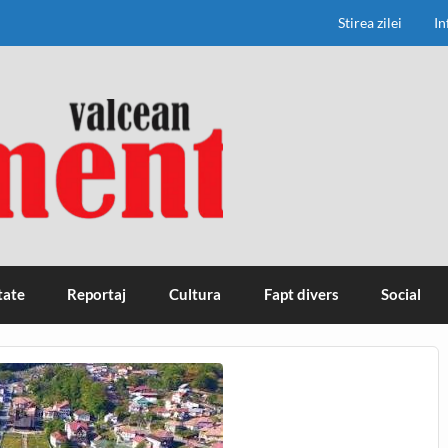
Stirea zilei
In
tate
Reportaj
Cultura
Fapt divers
Social