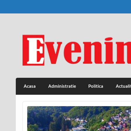
Skip
to
content
Eveniment Valcean
Acasa
Administratie
Politica
Actuali