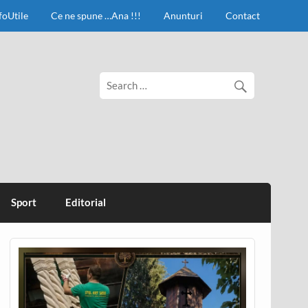
foUtile
Ce ne spune …Ana !!!
Anunturi
Contact
Sport
Editorial