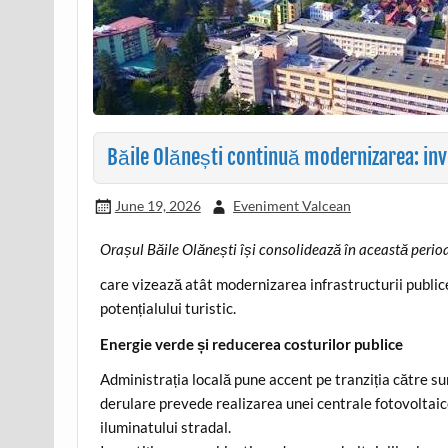
Băile Olănești continuă modernizarea: inve
June 19, 2026
Eveniment Valcean
Orașul Băile Olănești își consolidează în această perioa
care vizează atât modernizarea infrastructurii publice
potențialului turistic.
Energie verde și reducerea costurilor publice
Administrația locală pune accent pe tranziția către su
derulare prevede realizarea unei centrale fotovoltaice
iluminatului stradal.