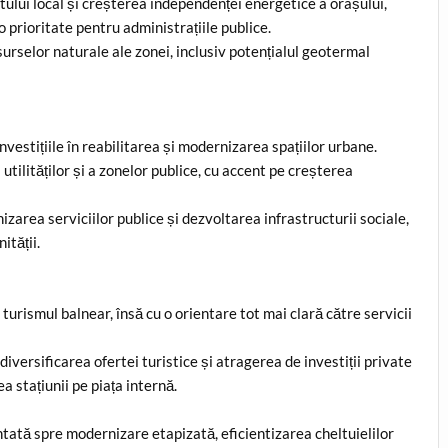
etului local și creșterea independenței energetice a orașului,
o prioritate pentru administrațiile publice.
resurselor naturale ale zonei, inclusiv potențialul geotermal
vestițiile în reabilitarea și modernizarea spațiilor urbane.
utilităților și a zonelor publice, cu accent pe creșterea
area serviciilor publice și dezvoltarea infrastructurii sociale,
ității.
turismul balnear, însă cu o orientare tot mai clară către servicii
 diversificarea ofertei turistice și atragerea de investiții private
ea stațiunii pe piața internă.
ntată spre modernizare etapizată, eficientizarea cheltuielilor