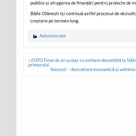
publice și atragerea de finanțări pentru proiecte de in
Băile Olănești își continuă astfel procesul de dezvolt
creștere pe termen lung.
Administratie
Post
« FOTO Final de an școlar cu serbare deosebită la Slăt
navigation
primarului
Voicești – dezvoltare economică și administ