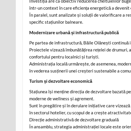
Investiția are ca obiectiv reducerea cheltuielilor bug
într-un context în care eficiența energetică a devenit 
În paralel, sunt analizate și soluții de valorificare a 
specific stațiunilor balneare.
Modernizare urbană și infrastructură publică
Pe partea de infrastructură, Băile Olănești continuă in
Proiectele vizează îmbunătățirea rețelei de drumuri, a 
confortului pentru localnici și turiști.
Administrația locală urmărește, de asemenea, moderniz
în vederea susținerii unei creșteri sustenabile a comun
Turism și dezvoltare economică
Stațiunea își menține direcția de dezvoltare bazată pe 
moderne de wellness și agrement.
Sunt în pregătire și în derulare inițiative care vizează
în sectorul hotelier, cu scopul de a crește atractivitat
Direcție administrativă de dezvoltare graduală
În ansamblu, strategia administrației locale este orie