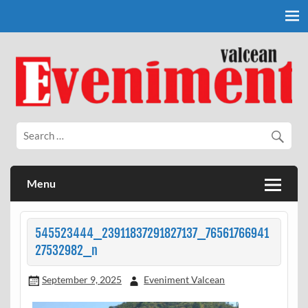
Skip
to
content
Eveniment Valcean
Menu
545523444_23911837291827137_76561766941
27532982_n
September 9, 2025
Eveniment Valcean