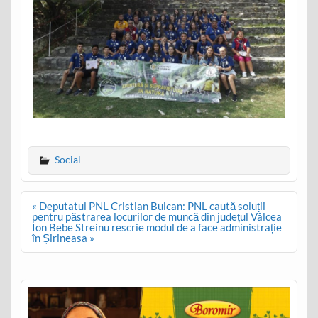
Social
Post
« Deputatul PNL Cristian Buican: PNL caută soluții
navigation
pentru păstrarea locurilor de muncă din județul Vâlcea
Ion Bebe Streinu rescrie modul de a face administrație
în Șirineasa »