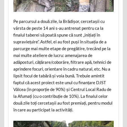
Pe parcursul a două zile, la Brădișor, cercetașii cu
vârsta de peste 14 ani s-au antrenat pentru ca la
finalul taberei să poată spune că sunt „inițiați în
supraviețuire”. Astfel, ei au fost puși în situația de a
parcurge mai multe etape de pregătire, trecând pe la
mai multe ateliere de lucru: amenajarea de
adăposturi, cățărare/coborâre, filtrare apă, tehnici de
aprindere focuri, orientare în cadru natural, etc. Nu a
lipsit focul de tabără și voia bună. Trebuie amintit
faptul că acest proiect este unul cu finanțare DJST
Vâlcea (în proporție de 90%) și Centrul Local Radu de
la Afumați (cu o contribuție de 10%). La finalul celor
două zile toți cercetașii au fost premiați, pentru modul
în care au participat la activități.