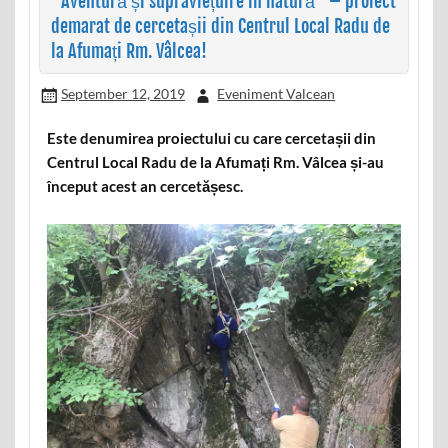
“Aventură și supraviețuire în natură” – proiect
demarat de cercetașii din Centrul Local Radu de
la Afumați Rm. Vâlcea!
September 12, 2019
Eveniment Valcean
Este denumirea proiectului cu care cercetașii din
Centrul Local Radu de la Afumați Rm. Vâlcea și-au
început acest an cercetășesc.