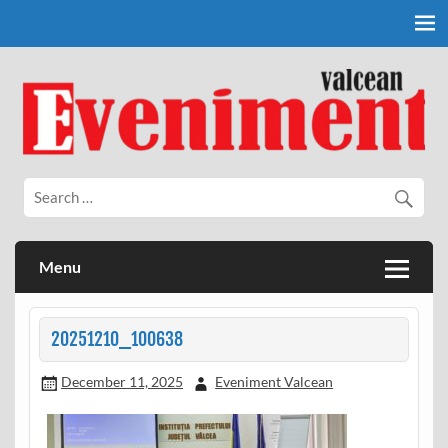
Skip
to
content
Eveniment Valcean
Menu
20251210_100638
December 11, 2025
Eveniment Valcean