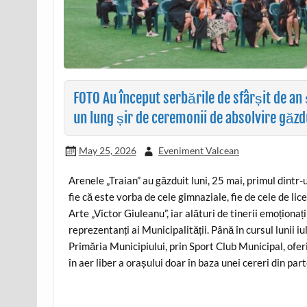
FOTO Au început serbările de sfârșit de an 
un lung șir de ceremonii de absolvire găzd
May 25, 2026
Eveniment Valcean
Arenele „Traian” au găzduit luni, 25 mai, primul dintr-
fie că este vorba de cele gimnaziale, fie de cele de lic
Arte „Victor Giuleanu”, iar alături de tinerii emoționaț
reprezentanți ai Municipalității. Până în cursul lunii i
Primăria Municipiului, prin Sport Club Municipal, ofer
în aer liber a orașului doar în baza unei cereri din part