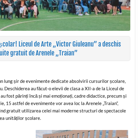
școlar! Liceul de Arte „Victor Giuleanu” a deschis
uite gratuit de Arenele „Traian”
un lung șir de evenimente dedicate absolvirii cursurilor școlare,
eu. Deschiderea au făcut-o elevii de clasa a XII-a de la Liceul de
i au fost părinți încă și mai emoționați, cadre didactice, precum și
ulie, 15 astfel de evenimente vor avea loc la Arenele „Traian”,
ind gratuit utilizarea celei mai moderne structuri de spectacole
ea unităților școlare.