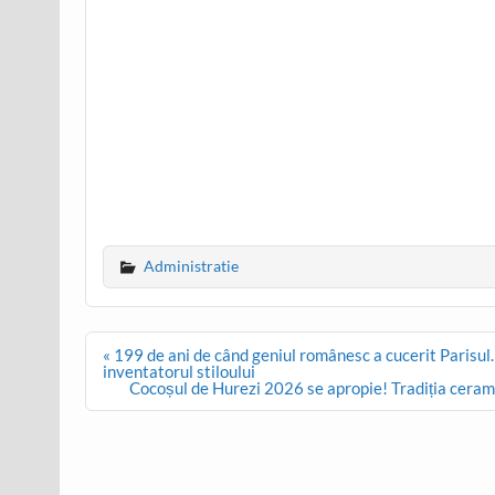
Administratie
Post
« 199 de ani de când geniul românesc a cucerit Parisul
navigation
inventatorul stiloului
Cocoșul de Hurezi 2026 se apropie! Tradiția cerami