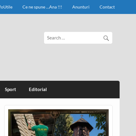
foUtile
Ce ne spune …Ana !!!
Anunturi
Contact
Sport
Editorial