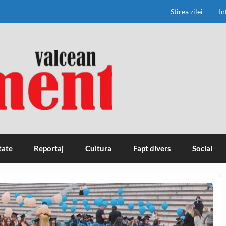
Stirea zilei
In
tate
Reportaj
Cultura
Fapt divers
Social