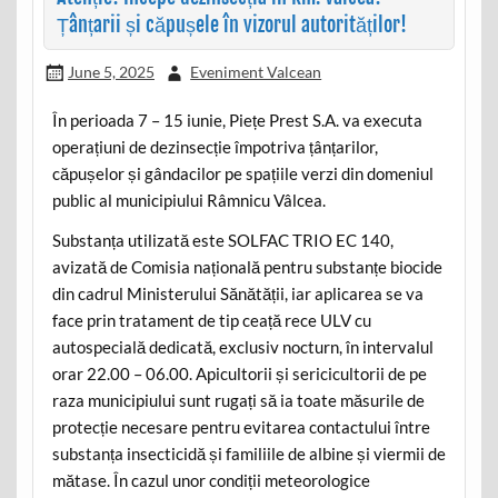
Țânțarii și căpușele în vizorul autorităților!
June 5, 2025
Eveniment Valcean
În perioada 7 – 15 iunie, Piețe Prest S.A. va executa
operațiuni de dezinsecție împotriva țânțarilor,
căpușelor și gândacilor pe spațiile verzi din domeniul
public al municipiului Râmnicu Vâlcea.
Substanța utilizată este SOLFAC TRIO EC 140,
avizată de Comisia națională pentru substanțe biocide
din cadrul Ministerului Sănătății, iar aplicarea se va
face prin tratament de tip ceață rece ULV cu
autospecială dedicată, exclusiv nocturn, în intervalul
orar 22.00 – 06.00. Apicultorii și sericicultorii de pe
raza municipiului sunt rugați să ia toate măsurile de
protecție necesare pentru evitarea contactului între
substanța insecticidă și familiile de albine și viermii de
mătase. În cazul unor condiții meteorologice