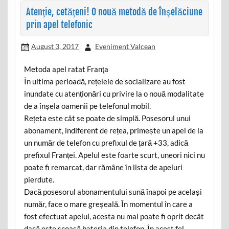
Atenţie, cetăţeni! O nouă metodă de înşelăciune
prin apel telefonic
August 3, 2017
Eveniment Valcean
Metoda apel ratat Franţa
În ultima perioadă, rețelele de socializare au fost
inundate cu atenționări cu privire la o nouă modalitate
de a înșela oamenii pe telefonul mobil.
Rețeta este cât se poate de simplă. Posesorul unui
abonament, indiferent de rețea, primește un apel de la
un număr de telefon cu prefixul de țară +33, adică
prefixul Franței. Apelul este foarte scurt, uneori nici nu
poate fi remarcat, dar rămâne în lista de apeluri
pierdute.
Dacă posesorul abonamentului sună înapoi pe același
număr, face o mare greșeală. În momentul în care a
fost efectuat apelul, acesta nu mai poate fi oprit decât
dacă este scoasă bateria din telefon. În acest fel,