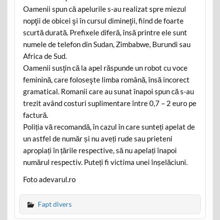
Oamenii spun că apelurile s-au realizat spre miezul
nopţii de obicei şi în cursul dimineţii, fiind de foarte
scurtă durată. Prefixele diferă, însă printre ele sunt
numele de telefon din Sudan, Zimbabwe, Burundi sau
Africa de Sud.
Oamenii susţin că la apel răspunde un robot cu voce
feminină, care foloseşte limba română, însă incorect
gramatical. Romanii care au sunat înapoi spun că s-au
trezit având costuri suplimentare între 0,7 – 2 euro pe
factură.
Poliția vă recomandă, în cazul în care sunteți apelat de
un astfel de număr și nu aveți rude sau prieteni
apropiați în țările respective, să nu apelați înapoi
numărul respectiv. Puteți fi victima unei înșelăciuni.
Foto adevarul.ro
Fapt divers