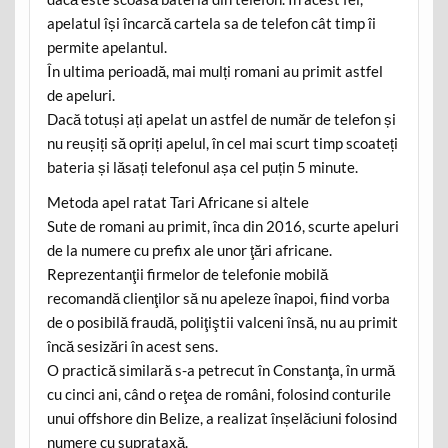
apelatul își încarcă cartela sa de telefon cât timp îi
permite apelantul.
În ultima perioadă, mai mulți romani au primit astfel
de apeluri.
Dacă totuși ați apelat un astfel de număr de telefon și
nu reușiți să opriți apelul, în cel mai scurt timp scoateți
bateria și lăsați telefonul așa cel puțin 5 minute.
Metoda apel ratat Tari Africane si altele
Sute de romani au primit, înca din 2016, scurte apeluri
de la numere cu prefix ale unor ţări africane.
Reprezentanţii firmelor de telefonie mobilă
recomandă clienţilor să nu apeleze înapoi, fiind vorba
de o posibilă fraudă, poliţiştii valceni însă, nu au primit
încă sesizări în acest sens.
O practică similară s-a petrecut în Constanţa, în urmă
cu cinci ani, când o reţea de români, folosind conturile
unui offshore din Belize, a realizat înșelăciuni folosind
numere cu suprataxă.