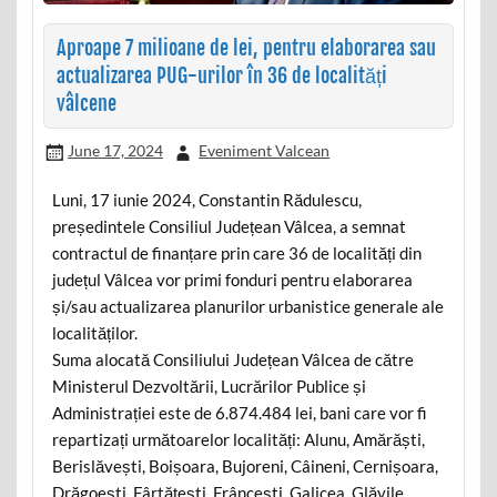
Aproape 7 milioane de lei, pentru elaborarea sau
actualizarea PUG-urilor în 36 de localități
vâlcene
June 17, 2024
Eveniment Valcean
Luni, 17 iunie 2024, Constantin Rădulescu,
președintele Consiliul Județean Vâlcea, a semnat
contractul de finanțare prin care 36 de localități din
județul Vâlcea vor primi fonduri pentru elaborarea
și/sau actualizarea planurilor urbanistice generale ale
localităților.
Suma alocată Consiliului Județean Vâlcea de către
Ministerul Dezvoltării, Lucrărilor Publice și
Administrației este de 6.874.484 lei, bani care vor fi
repartizați următoarelor localități: Alunu, Amărăști,
Berislăvești, Boișoara, Bujoreni, Câineni, Cernișoara,
Drăgoești, Fârtățești, Frâncești, Galicea, Glăvile,