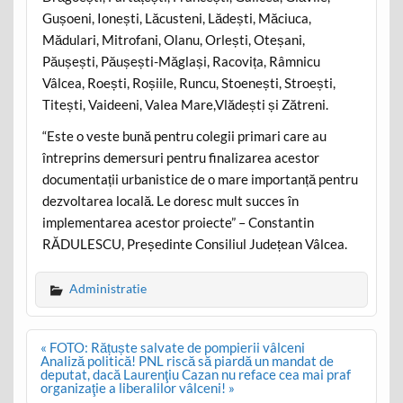
Gușoeni, Ionești, Lăcusteni, Lădești, Măciuca,
Mădulari, Mitrofani, Olanu, Orlești, Oteșani,
Păușești, Păușești-Măglași, Racovița, Râmnicu
Vâlcea, Roești, Roșiile, Runcu, Stoenești, Stroești,
Titești, Vaideeni, Valea Mare,Vlădești și Zătreni.
“Este o veste bună pentru colegii primari care au
întreprins demersuri pentru finalizarea acestor
documentații urbanistice de o mare importanță pentru
dezvoltarea locală. Le doresc mult succes în
implementarea acestor proiecte” – Constantin
RĂDULESCU, Președinte Consiliul Județean Vâlcea.
Administratie
Post
« FOTO: Rățuște salvate de pompierii vâlceni
navigation
Analiză politică! PNL riscă să piardă un mandat de
deputat, dacă Laurenţiu Cazan nu reface cea mai praf
organizaţie a liberalilor vâlceni! »