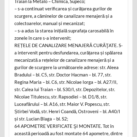
Traian la Metalo – Chimica, Supeco;
– s-a continuat verificarea și curățarea gurilor de
scurgere, a căminelor de canalizare menajeră și a
colectoarelor, manual și mecanizat;
– s-a adus la starea inițială suprafața carosabilă în
zonele în care s-a intervenit;
REȚELE DE CANALIZARE MENAJERĂ CURĂŢATE. S-
a intervenit pentru desfundarea, curățarea și spălarea
mecanizată a rețelelor de canalizare menajeră și a
gurilor de scurgere la următoarele adrese: str. Aleea
Bradului – bl. C5, str. Doctor Hacman – bl. 77, str.
Regina Maria – bl. C6, str. Nicolae Iorga – bl. A27/II,
str. Calea lui Traian – bl. S30/I, str. Depozitelor, str.
Nicolae Titulescu, str. Rapsodiei – bl. D1/8, str.
Luceafărului – bl. A16, str. Maior V. Popescu, str.
Știrbei Vodă, str. Henri Coandă, Ostroveni – bl. A40/I
și str. Lucian Blaga – bl. S2;
64 APOMETRE VERIFICATE ŞI MONTATE. Tot în
această perioadă au fost montate 64 apometre, dintre