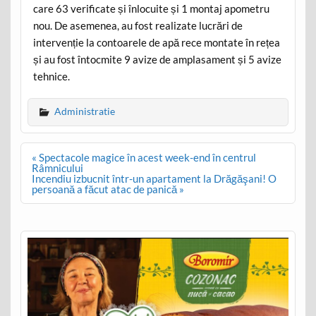
care 63 verificate și înlocuite și 1 montaj apometru
nou. De asemenea, au fost realizate lucrări de
intervenție la contoarele de apă rece montate în rețea
și au fost întocmite 9 avize de amplasament și 5 avize
tehnice.
Administratie
Post
« Spectacole magice în acest week-end în centrul
navigation
Râmnicului
Incendiu izbucnit într-un apartament la Drăgăşani! O
persoană a făcut atac de panică »