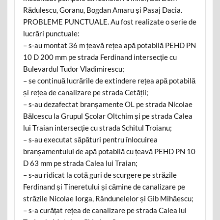
Rădulescu, Goranu, Bogdan Amaru și Pasaj Dacia.
PROBLEME PUNCTUALE. Au fost realizate o serie de
lucrări punctuale:
– s-au montat 36 m țeavă rețea apă potabilă PEHD PN
10 D 200 mm pe strada Ferdinand intersecție cu
Bulevardul Tudor Vladimirescu;
– se continuă lucrările de extindere rețea apă potabilă
și rețea de canalizare pe strada Cetății;
– s-au dezafectat branșamente OL pe strada Nicolae
Bălcescu la Grupul Școlar Oltchim și pe strada Calea
lui Traian intersecție cu strada Schitul Troianu;
– s-au executat săpături pentru înlocuirea
branșamentului de apă potabilă cu țeavă PEHD PN 10
D 63 mm pe strada Calea lui Traian;
– s-au ridicat la cotă guri de scurgere pe străzile
Ferdinand și Tineretului și cămine de canalizare pe
străzile Nicolae Iorga, Rândunelelor și Gib Mihăescu;
– s-a curățat rețea de canalizare pe strada Calea lui