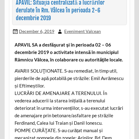
APAVIL: Situaţia centralizată a lucrărilor
derulate în Rm. Vâlcea în perioada 2-6
decembrie 2019
December 6, 2019
Eveniment Valcean
APAVIL SA a desfăşurat şi în perioada 02 – 06
decembrie 2019 o activitate intensă în municipiul
Râmnicu Vâlcea, în colaborare cu autorităţile locale.
AVARII SOLUŢIONATE. S-au remediat, în timp util,
pierderile de apă potabilă pe străzile: Emil Avrămescu
și Eftimeștilor.
LUCRĂRI DE AMENAJARE A TERENULUI. În
vederea aducerii la starea inițială a terenului
deteriorat în urma intervențiilor, s-au executat lucrări
de amenajare prin betonare/asfaltare pe străzile
Ferdinand, Calea lui Traian și Danil Ionescu.
POMPE CURĂŢATE. S-au curățat manual și
mecanizat pompele din zonele: Arinilor, Bd. Dem